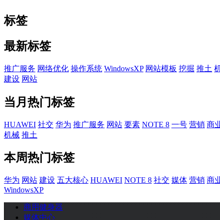
标签
最新标签
推广服务
网络优化
操作系统
WindowsXP
网站模板
挖掘
推土
建设
网站
当月热门标签
HUAWEI
社交
华为
推广服务
网站
要素
NOTE 8
一号
营销
商
机械
推土
本周热门标签
华为
网站
建设
五大核心
HUAWEI
NOTE 8
社交
媒体
营销
商
WindowsXP
商用健身器
媒体中心