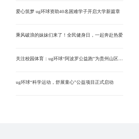
爱心筑梦 ug环球资助40名困难学子开启大学新篇章
乘风破浪的妹妹们来了！全民健身日，一起奔赴热爱
关注校园体育：ug环球“阿波罗公益跑”为贵州山区学校捐赠体育器材
ug环球“科学运动，舒展童心”公益项目正式启动
爱心助残行动！ug环球捐赠康复健身器材 助力实现“健康梦”