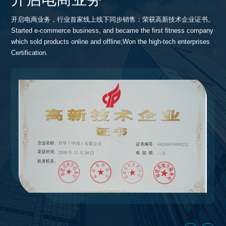
hua
开启电商业务，行业首家线上线下同步销售；荣获高新技术企业证书。
20
Started e-commerce business, and became the first fitness company
ug
which sold products online and offline;Won the high-tech enterprises
fit
Certification.
hon