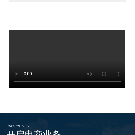
/ WHO WE ARE /
/ WH
开启电商业务