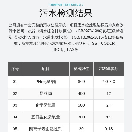
/ SEWAGE TEST RESULT /
污水检测结果
公司拥有一套完整的污水处理系统，项目废水经处理达标后排入市政
污水管网，执行《污水综合排放标准》（GB8978-1996)表4三级标准
及《污水排入城市下水道水质标准》（GB/T31962-2015)表1B等级标
准，所排放废水符合污水排放标准，包括PH、SS、CODCR、
BOD₅、LAS等
序号
项目
检出限值
2023年实际
01
PH(无量纲)
6~9
7.0-7.0
02
悬浮物
400
12
03
化学需氧量
500
24
04
五日生化需氧量
300
4.9
05
阴离子表面活性剂
20
0.13