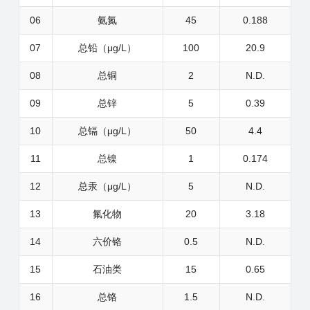
06
氨氮
45
0.188
07
总铅（μg/L）
100
20.9
08
总铜
2
N.D.
09
总锌
5
0.39
10
总镉（μg/L）
50
4.4
11
总镍
1
0.174
12
总汞（μg/L）
5
N.D.
13
氟化物
20
3.18
14
六价铬
0.5
N.D.
15
石油类
15
0.65
16
总铬
1.5
N.D.